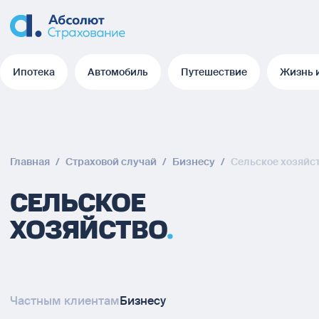
Ипотека
Автомобиль
Путешествие
Жизнь 
Ипотека
Автомобиль
Путешествие
Жизнь 
Главная
/
Страховой случай
/
Бизнесу
/
Сельское хозяйс
СЕЛЬСКОЕ
ХОЗЯЙСТВО
Частным клиентам
Бизнесу