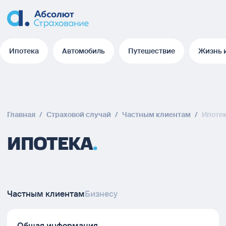
Ипотека
Автомобиль
Путешествие
Жизнь 
Ипотека
Автомобиль
Путешествие
Жизнь 
Главная
/
Страховой случай
/
Частным клиентам
/
Ипоте
ИПОТЕКА
Частным клиентам
Бизнесу
Общая информация