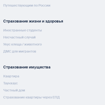
Путешествующим по России
Страхование жизни и здоровья
Иностранные студенты
Несчастный случай
Укус клеща / животного
ДМС для мигрантов
Страхование имущества
Квартира
Таунхаус
Частный дом
Страхование квартиры через ЕПД