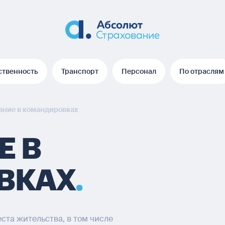
ственность
Транспорт
Персонал
По отраслям
ственность
Транспорт
Персонал
По отраслям
ание в командировках
Е В
ВКАХ
ста жительства, в том числе