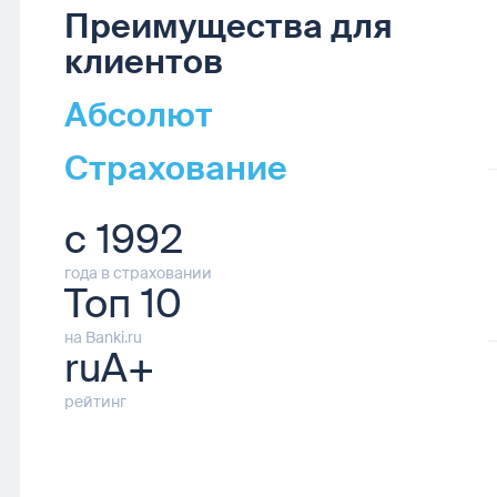
Преимущества для
клиентов
Абсолют
Страхование
с 1992
года в страховании
Топ 10
на Banki.ru
ruA+
рейтинг