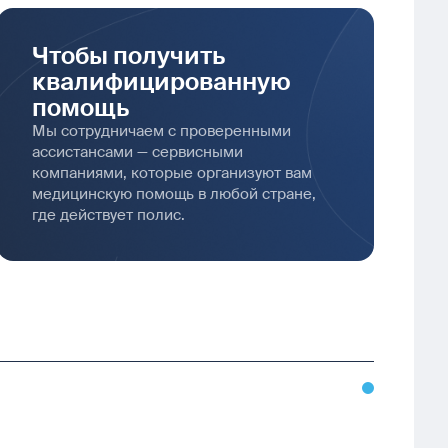
Чтобы получить
квалифицированную
помощь
Мы сотрудничаем с проверенными
ассистансами — сервисными
компаниями, которые организуют вам
медицинскую помощь в любой стране,
где действует полис.