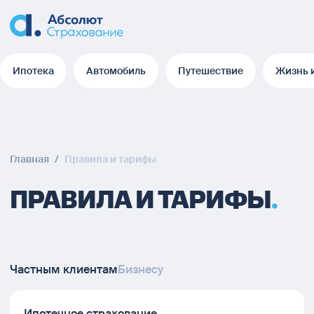
Ипотека
Автомобиль
Путешествие
Жизнь 
Ипотека
Автомобиль
Путешествие
Жизнь 
Главная
/
Правила и тарифы
ПРАВИЛА И ТАРИФЫ
Частным клиентам
Бизнесу
Ипотечное страхование