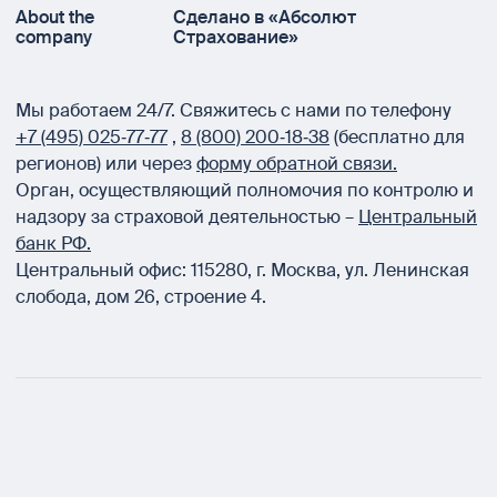
About the
Сделано в «Абсолют
company
Страхование»
Мы работаем 24/7.
Свяжитесь с нами по телефону
+7 (495) 025‑77‑77
,
8 (800) 200‑18‑38
(бесплатно для
регионов) или через
форму обратной связи.
Орган, осуществляющий полномочия по контролю и
надзору за страховой деятельностью –
Центральный
банк РФ.
Центральный офис:
115280
,
г. Москва
,
ул. Ленинская
слобода, дом 26, строение 4.