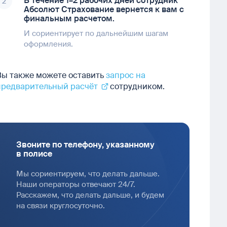
В течение 1–2 рабочих дней сотрудник
2
Абсолют Страхование вернется к вам с
финальным расчетом.
И сориентирует по дальнейшим шагам
оформления.
Вы также можете оставить
запрос на
предварительный расчёт
сотрудником.
Звоните по телефону, указанному
в полисе
Мы сориентируем, что делать дальше.
Наши операторы отвечают 24/7.
Расскажем, что делать дальше, и будем
на связи круглосуточно.