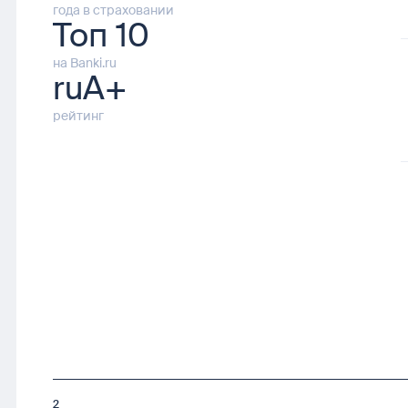
года в страховании
Топ 10
на Banki.ru
ruA+
рейтинг
2