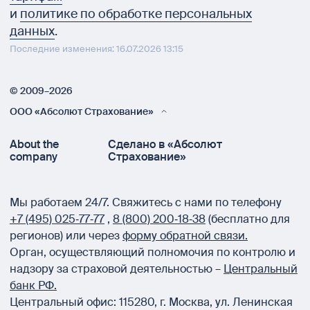
и
политике по обработке персональных
данных
.
Последние изменения: 16.07.2026 13:15
© 2009–2026
ООО «Абсолют Страхование»
About the
Сделано в «Абсолют
company
Страхование»
Мы работаем 24/7.
Свяжитесь с нами по телефону
+7 (495) 025‑77‑77
,
8 (800) 200‑18‑38
(бесплатно для
регионов) или через
форму обратной связи.
Орган, осуществляющий полномочия по контролю и
надзору за страховой деятельностью –
Центральный
банк РФ.
Центральный офис:
115280
,
г. Москва
,
ул. Ленинская