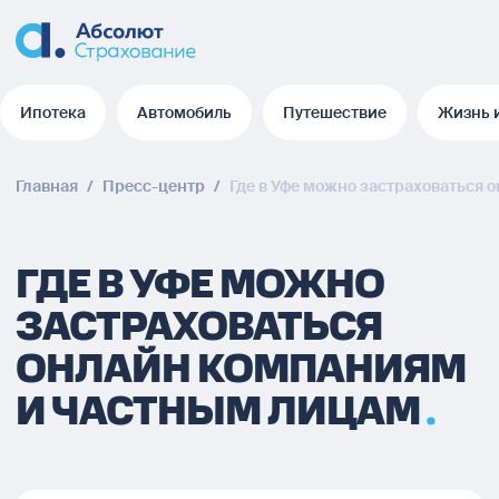
Ипотека
Автомобиль
Путешествие
Жизнь 
Ипотека
Автомобиль
Путешествие
Жизнь 
Главная
/
Пресс-центр
/
Где в Уфе можно застраховаться
ГДЕ В УФЕ МОЖНО
ЗАСТРАХОВАТЬСЯ
ОНЛАЙН КОМПАНИЯМ
И ЧАСТНЫМ ЛИЦАМ