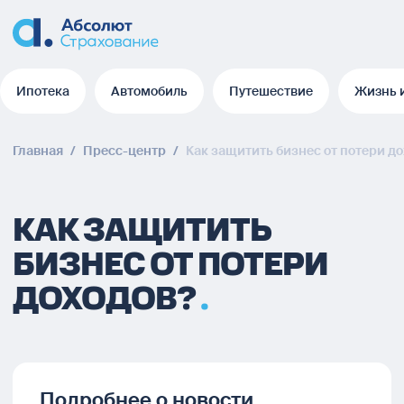
Ипотека
Автомобиль
Путешествие
Жизнь 
Ипотека
Автомобиль
Путешествие
Жизнь 
Главная
/
Пресс-центр
/
Как защитить бизнес от потери д
КАК ЗАЩИТИТЬ
БИЗНЕС ОТ ПОТЕРИ
ДОХОДОВ?
Подробнее о новости