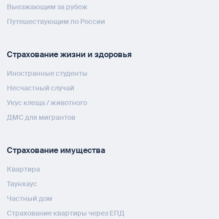
Выезжающим за рубеж
Путешествующим по России
Страхование жизни и здоровья
Иностранные студенты
Несчастный случай
Укус клеща / животного
ДМС для мигрантов
Страхование имущества
Квартира
Таунхаус
Частный дом
Страхование квартиры через ЕПД