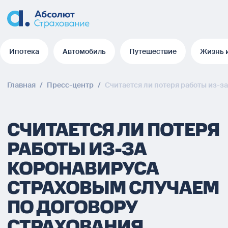
Ипотека
Автомобиль
Путешествие
Жизнь 
Ипотека
Автомобиль
Путешествие
Жизнь 
Главная
/
Пресс-центр
/
Считается ли потеря работы из-з
СЧИТАЕТСЯ ЛИ ПОТЕРЯ
РАБОТЫ ИЗ-ЗА
КОРОНАВИРУСА
СТРАХОВЫМ СЛУЧАЕМ
ПО ДОГОВОРУ
СТРАХОВАНИЯ