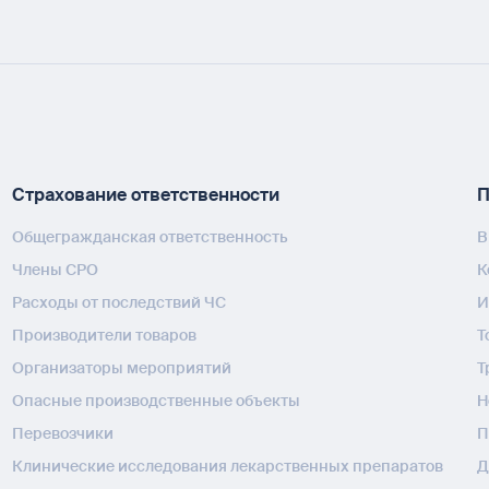
Страхование ответственности
П
Общегражданская ответственность
В
Члены СРО
К
Расходы от последствий ЧС
И
Производители товаров
Т
Организаторы мероприятий
Т
Опасные производственные объекты
H
Перевозчики
П
Клинические исследования лекарственных препаратов
Д