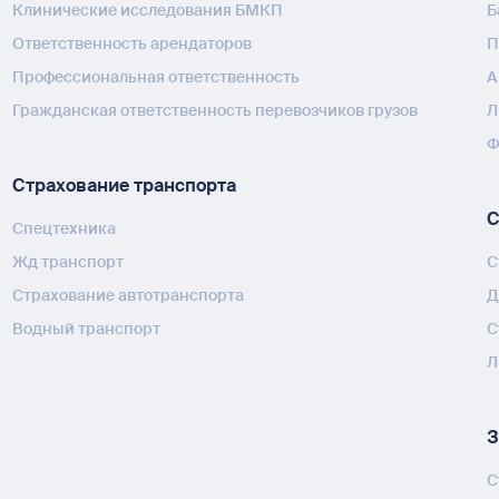
Клинические исследования БМКП
Б
Ответственность арендаторов
П
Профессиональная ответственность
А
Гражданская ответственность перевозчиков грузов
Л
Ф
Страхование транспорта
С
Спецтехника
Жд транспорт
С
Страхование автотранспорта
Д
Водный транспорт
С
Л
З
С