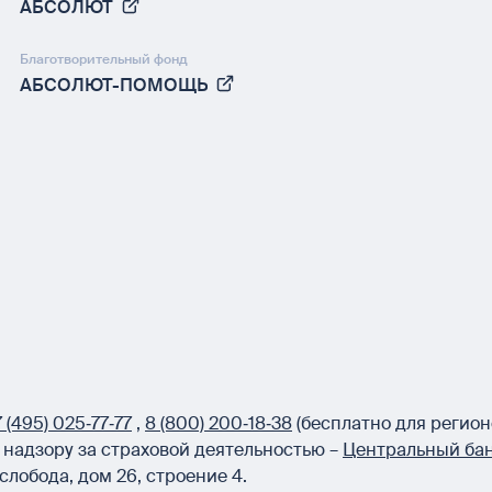
АБСОЛЮТ
Благотворительный фонд
АБСОЛЮТ-ПОМОЩЬ
 (495) 025‑77‑77
,
8 (800) 200‑18‑38
(бесплатно для регион
надзору за страховой деятельностью –
Центральный бан
слобода, дом 26, строение 4.