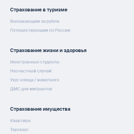
Страхование в туризме
Выезжающим за рубеж
Путешествующим по России
Страхование жизни и здоровья
Иностранные студенты
Несчастный случай
Укус клеща / животного
ДМС для мигрантов
Страхование имущества
Квартира
Таунхаус