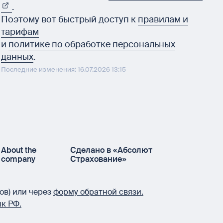
.
Поэтому вот быстрый доступ к
правилам и
тарифам
и
политике по обработке персональных
данных
.
Последние изменения: 16.07.2026 13:15
About the
Сделано в «Абсолют
company
Страхование»
ов) или через
форму обратной связи.
к РФ.