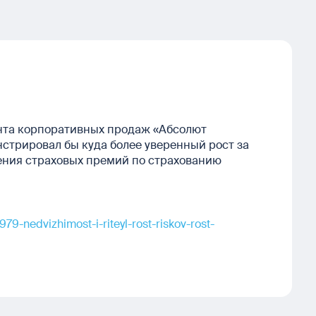
ента корпоративных продаж «Абсолют
стрировал бы куда более уверенный рост за
сения страховых премий по страхованию
979-nedvizhimost-i-riteyl-rost-riskov-rost-