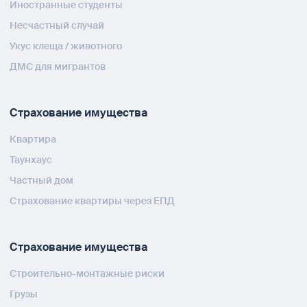
Иностранные студенты
Несчастный случай
Укус клеща / животного
ДМС для мигрантов
Страхование имущества
Квартира
Таунхаус
Частный дом
Страхование квартиры через ЕПД
Страхование имущества
Строительно-монтажные риски
Грузы