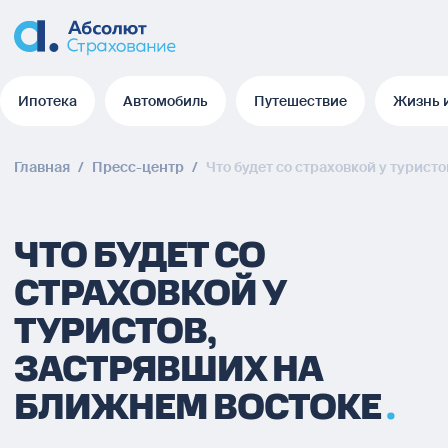
Ипотека
Автомобиль
Путешествие
Жизнь 
Ипотека
Автомобиль
Путешествие
Жизнь 
Главная
/
Пресс-центр
/
Что будет со страховкой у турист
ЧТО БУДЕТ СО
СТРАХОВКОЙ У
ТУРИСТОВ,
ЗАСТРЯВШИХ НА
БЛИЖНЕМ ВОСТОКЕ