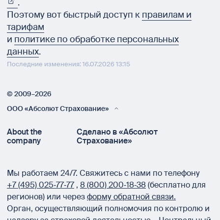
.
Поэтому вот быстрый доступ к
правилам и
тарифам
и
политике по обработке персональных
данных
.
Последние изменения: 16.07.2026 13:15
© 2009–2026
ООО «Абсолют Страхование»
About the
Сделано в «Абсолют
company
Страхование»
Мы работаем 24/7.
Свяжитесь с нами по телефону
+7 (495) 025‑77‑77
,
8 (800) 200‑18‑38
(бесплатно для
регионов) или через
форму обратной связи.
Орган, осуществляющий полномочия по контролю и