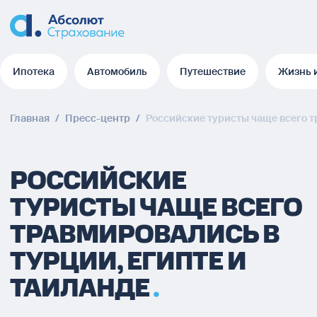
Ипотека
Автомобиль
Путешествие
Жизнь 
Ипотека
Автомобиль
Путешествие
Жизнь 
Главная
/
Пресс-центр
/
Российские туристы чаще всего т
РОССИЙСКИЕ
ТУРИСТЫ ЧАЩЕ ВСЕГО
ТРАВМИРОВАЛИСЬ В
ТУРЦИИ, ЕГИПТЕ И
ТАИЛАНДЕ