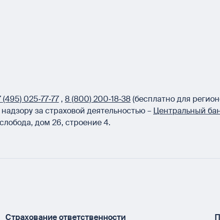
 (495) 025‑77‑77
,
8 (800) 200‑18‑38
(бесплатно для регион
надзору за страховой деятельностью –
Центральный бан
слобода, дом 26, строение 4.
Страхование ответственности
П