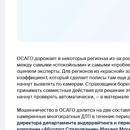
ОСАГО дорожает в некоторых регионах из-за ро
между самыми «спокойными» и самыми «проблем
оценили эксперты. Для регионов из «красной» з
коэффициент, который сделает полисы там еще 
начнут выявлять по камерам. Страховщики борют
принимать совместные действия для решения это
начнут проверять автоматически, — в материале
Мошенничество в ОСАГО делится на две состав
намеренные многократные ДТП в течение перио
директора департамента андеррайтинга и пер
компании «Абсолют Страхование» Михаил Мос