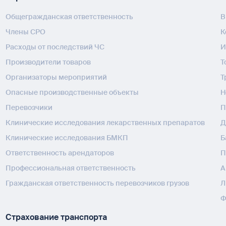
Общегражданская ответственность
В
Члены СРО
К
Расходы от последствий ЧС
И
Производители товаров
Т
Организаторы мероприятий
Т
Опасные производственные объекты
H
Перевозчики
П
Клинические исследования лекарственных препаратов
Д
Клинические исследования БМКП
Б
Ответственность арендаторов
П
Профессиональная ответственность
А
Гражданская ответственность перевозчиков грузов
Л
Ф
Страхование транспорта