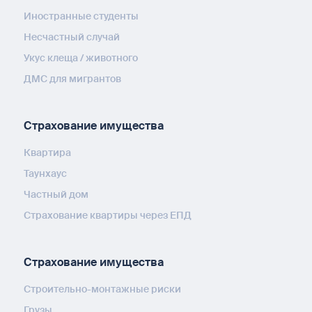
Иностранные студенты
Несчастный случай
Укус клеща / животного
ДМС для мигрантов
Страхование имущества
Квартира
Таунхаус
Частный дом
Страхование квартиры через ЕПД
Страхование имущества
Строительно-монтажные риски
Грузы