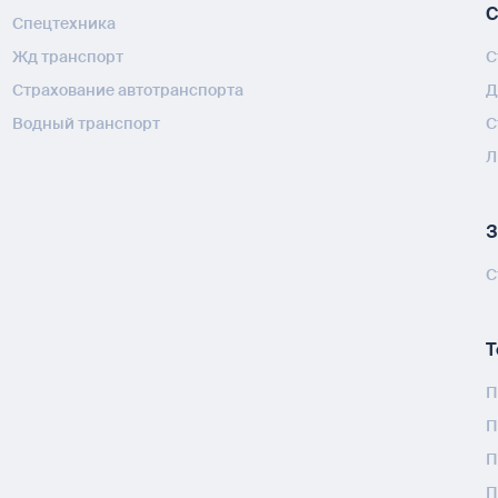
С
Спецтехника
Жд транспорт
С
Страхование автотранспорта
Д
Водный транспорт
С
Л
З
С
Т
П
П
П
П