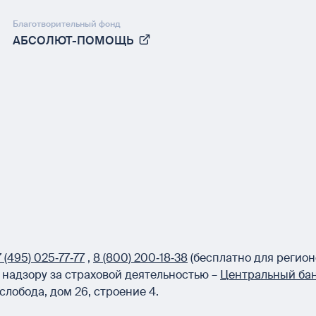
Благотворительный фонд
АБСОЛЮТ-ПОМОЩЬ
 (495) 025‑77‑77
,
8 (800) 200‑18‑38
(бесплатно для регион
надзору за страховой деятельностью –
Центральный бан
слобода, дом 26, строение 4.