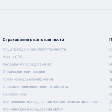
Страхование ответственности
П
Общегражданская ответственность
В
Члены СРО
К
Расходы от последствий ЧС
И
Производители товаров
Т
Организаторы мероприятий
Т
Опасные производственные объекты
H
Перевозчики
П
Клинические исследования лекарственных препаратов
Д
Клинические исследования БМКП
Б