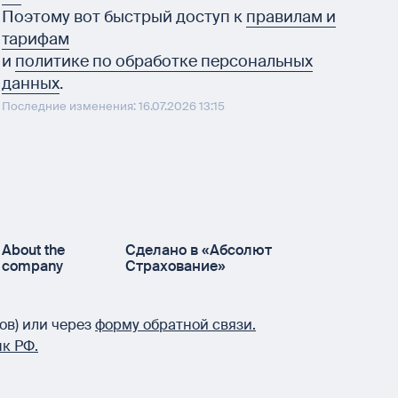
Поэтому вот быстрый доступ к
правилам и
тарифам
и
политике по обработке персональных
данных
.
Последние изменения: 16.07.2026 13:15
About the
Сделано в «Абсолют
company
Страхование»
ов) или через
форму обратной связи.
к РФ.