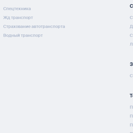
С
Спецтехника
Жд транспорт
С
Страхование автотранспорта
Д
Водный транспорт
С
Л
З
С
Т
П
П
П