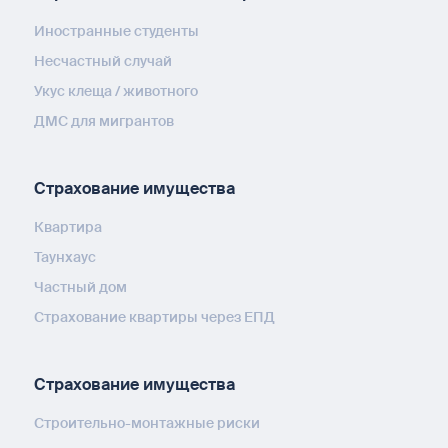
Иностранные студенты
Несчастный случай
Укус клеща / животного
ДМС для мигрантов
Страхование имущества
Квартира
Таунхаус
Частный дом
Страхование квартиры через ЕПД
Страхование имущества
Строительно-монтажные риски