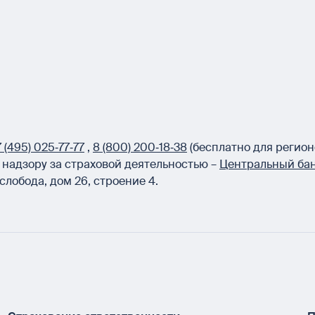
 (495) 025‑77‑77
,
8 (800) 200‑18‑38
(бесплатно для регион
надзору за страховой деятельностью –
Центральный бан
слобода, дом 26, строение 4.