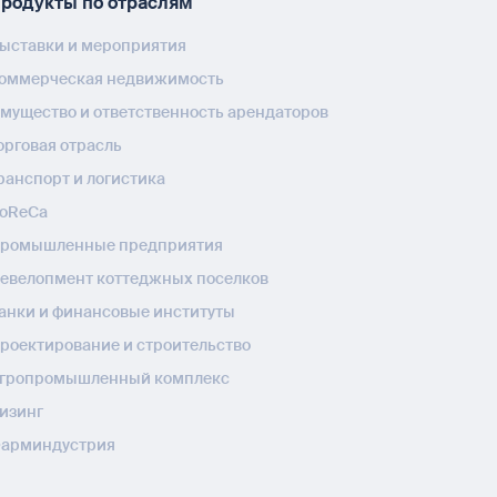
родукты по отраслям
ыставки и мероприятия
оммерческая недвижимость
мущество и ответственность арендаторов
орговая отрасль
ранспорт и логистика
oReCa
ромышленные предприятия
евелопмент коттеджных поселков
анки и финансовые институты
роектирование и строительство
гропромышленный комплекс
изинг
арминдустрия