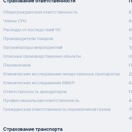
Страхование ответственности
П
Общегражданская ответственность
В
Члены СРО
К
Расходы от последствий ЧС
И
Производители товаров
Т
Организаторы мероприятий
Т
Опасные производственные объекты
H
Перевозчики
П
Клинические исследования лекарственных препаратов
Д
Клинические исследования БМКП
Б
Ответственность арендаторов
П
Профессиональная ответственность
А
Гражданская ответственность перевозчиков грузов
Л
Ф
Страхование транспорта