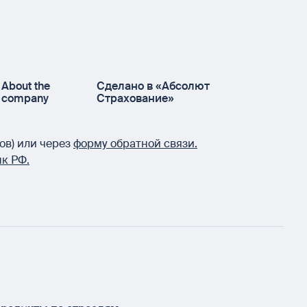
About the
Сделано в «Абсолют
company
Страхование»
ов) или через
форму обратной связи.
к РФ.