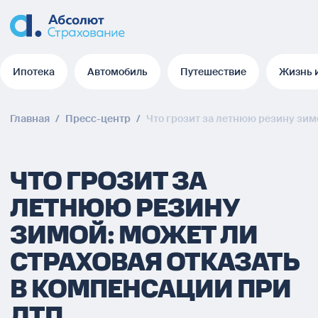
Ипотека
Автомобиль
Путешествие
Жизнь 
Ипотека
Автомобиль
Путешествие
Жизнь 
Главная
/
Пресс-центр
/
Что грозит за летнюю резину зим
ЧТО ГРОЗИТ ЗА
ЛЕТНЮЮ РЕЗИНУ
ЗИМОЙ: МОЖЕТ ЛИ
СТРАХОВАЯ ОТКАЗАТЬ
В КОМПЕНСАЦИИ ПРИ
ДТП