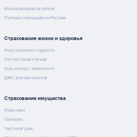
Выезжающим за рубеж
Путешествующим по России
Страхование жизни и здоровья
Иностранные студенты
Несчастный случай
Укус клеща / животного
ДМС для мигрантов
Страхование имущества
Квартира
Таунхаус
Частный дом