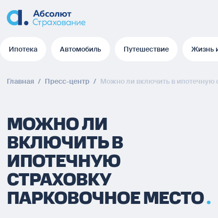
Ипотека
Автомобиль
Путешествие
Жизнь 
Ипотека
Автомобиль
Путешествие
Жизнь 
Главная
/
Пресс-центр
/
Можно ли включить в ипотечную 
МОЖНО ЛИ
ВКЛЮЧИТЬ В
ИПОТЕЧНУЮ
СТРАХОВКУ
ПАРКОВОЧНОЕ МЕСТО