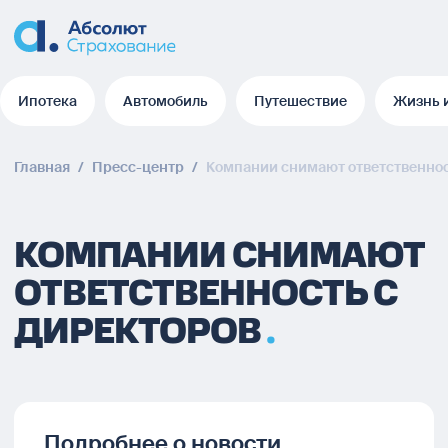
Ипотека
Автомобиль
Путешествие
Жизнь 
Ипотека
Автомобиль
Путешествие
Жизнь 
Главная
/
Пресс-центр
/
Компании снимают ответственнос
КОМПАНИИ СНИМАЮТ
ОТВЕТСТВЕННОСТЬ С
ДИРЕКТОРОВ
Подробнее о новости