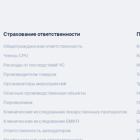
Страхование ответственности
П
Общегражданская ответственность
В
Члены СРО
К
Расходы от последствий ЧС
И
Производители товаров
Т
Организаторы мероприятий
Т
Опасные производственные объекты
H
Перевозчики
П
Клинические исследования лекарственных препаратов
Д
Клинические исследования БМКП
Б
Ответственность арендаторов
П
Профессиональная ответственность
А