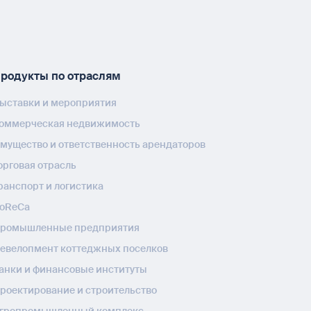
родукты по отраслям
ыставки и мероприятия
оммерческая недвижимость
мущество и ответственность арендаторов
орговая отрасль
ранспорт и логистика
oReCa
ромышленные предприятия
евелопмент коттеджных поселков
анки и финансовые институты
роектирование и строительство
гропромышленный комплекс