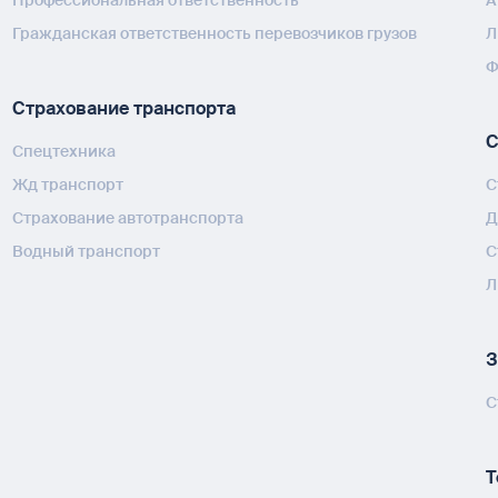
Гражданская ответственность перевозчиков грузов
Л
Ф
Страхование транспорта
С
Спецтехника
Жд транспорт
С
Страхование автотранспорта
Д
Водный транспорт
С
Л
З
С
Т