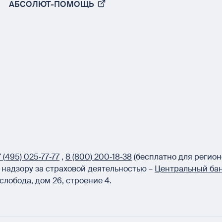
АБСОЛЮТ-ПОМОЩЬ
 (495) 025‑77‑77
,
8 (800) 200‑18‑38
(бесплатно для регион
надзору за страховой деятельностью –
Центральный бан
слобода, дом 26, строение 4.