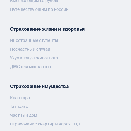
Выезжающим за рубеж
Путешествующим по России
Страхование жизни и здоровья
Иностранные студенты
Несчастный случай
Укус клеща / животного
ДМС для мигрантов
Страхование имущества
Квартира
Таунхаус
Частный дом
Страхование квартиры через ЕПД