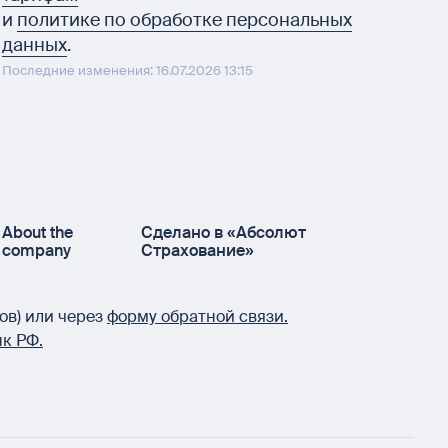
и
политике по обработке персональных
данных
.
Последние изменения: 16.07.2026 13:15
About the
Сделано в «Абсолют
company
Страхование»
ов) или через
форму обратной связи.
к РФ.