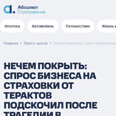
Ипотека
Автомобиль
Путешествие
Жизнь 
Ипотека
Автомобиль
Путешествие
Жизнь 
Главная
/
Пресс-центр
/
Нечем покрыть: спрос бизнеса на 
НЕЧЕМ ПОКРЫТЬ:
СПРОС БИЗНЕСА НА
СТРАХОВКИ ОТ
ТЕРАКТОВ
ПОДСКОЧИЛ ПОСЛЕ
ТРАГЕДИИ В