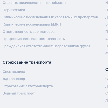
Опасные производственные объекты
H
Перевозчики
П
Клинические исследования лекарственных препаратов
Д
Клинические исследования БМКП
Б
Ответственность арендаторов
П
Профессиональная ответственность
А
Гражданская ответственность перевозчиков грузов
Л
Ф
Страхование транспорта
С
Спецтехника
Жд транспорт
С
Страхование автотранспорта
Д
Водный транспорт
С
Л