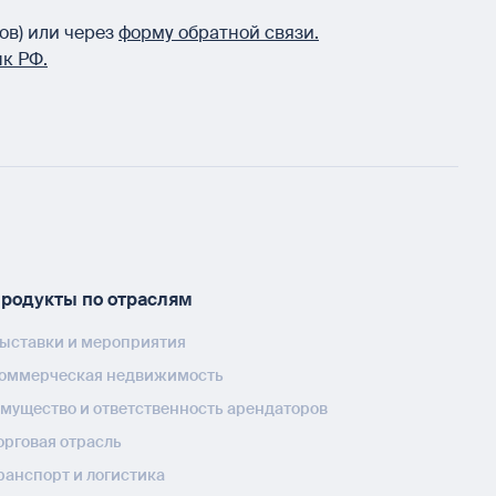
ов) или через
форму обратной связи.
к РФ.
родукты по отраслям
ыставки и мероприятия
оммерческая недвижимость
мущество и ответственность арендаторов
орговая отрасль
ранспорт и логистика