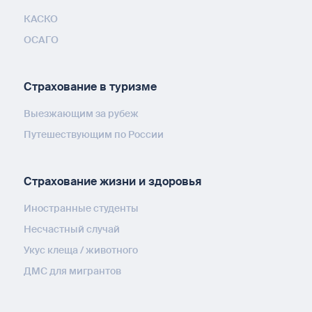
КАСКО
ОСАГО
Страхование в туризме
Выезжающим за рубеж
Путешествующим по России
Страхование жизни и здоровья
Иностранные студенты
Несчастный случай
Укус клеща / животного
ДМС для мигрантов