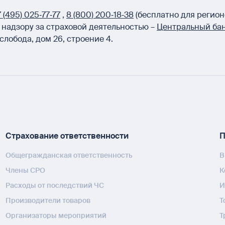
 (495) 025‑77‑77
,
8 (800) 200‑18‑38
(бесплатно для регион
надзору за страховой деятельностью –
Центральный бан
слобода, дом 26, строение 4.
Страхование ответственности
П
Общегражданская ответственность
В
Члены СРО
К
Расходы от последствий ЧС
И
Производители товаров
Т
Организаторы мероприятий
Т