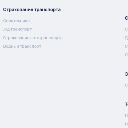
Страхование транспорта
С
Спецтехника
Жд транспорт
С
Страхование автотранспорта
Д
Водный транспорт
С
Л
З
С
Т
П
П