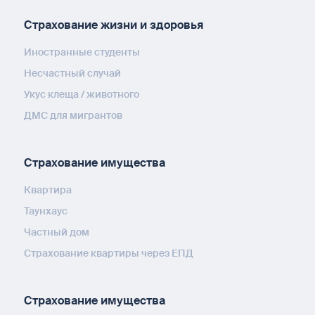
Страхование жизни и здоровья
Иностранные студенты
Несчастный случай
Укус клеща / животного
ДМС для мигрантов
Страхование имущества
Квартира
Таунхаус
Частный дом
Страхование квартиры через ЕПД
Страхование имущества