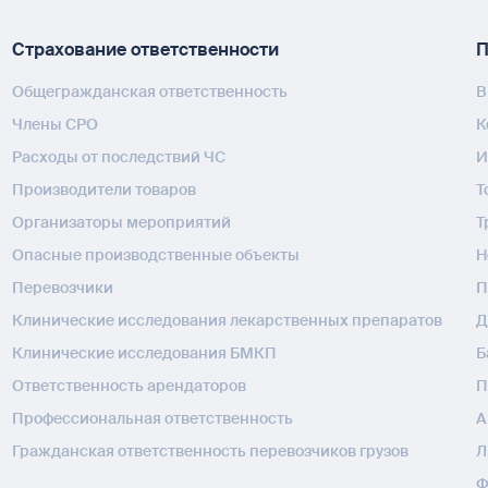
Страхование ответственности
П
Общегражданская ответственность
В
Члены СРО
К
Расходы от последствий ЧС
И
Производители товаров
Т
Организаторы мероприятий
Т
Опасные производственные объекты
H
Перевозчики
П
Клинические исследования лекарственных препаратов
Д
Клинические исследования БМКП
Б
Ответственность арендаторов
П
Профессиональная ответственность
А
Гражданская ответственность перевозчиков грузов
Л
Ф