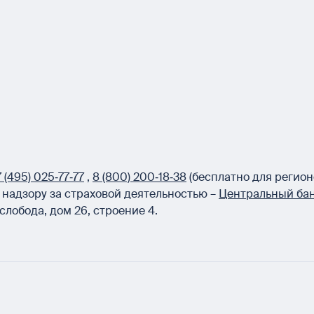
 (495) 025‑77‑77
,
8 (800) 200‑18‑38
(бесплатно для регион
надзору за страховой деятельностью –
Центральный бан
слобода, дом 26, строение 4.