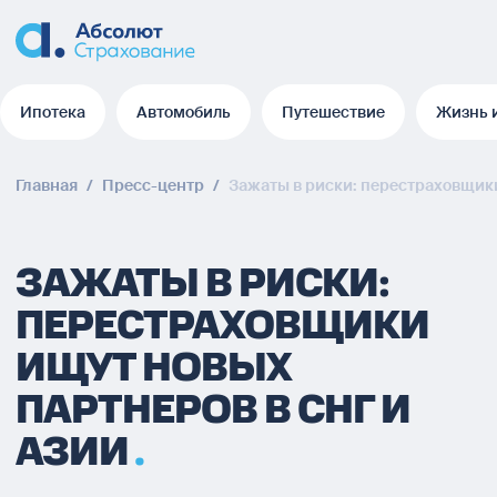
Ипотека
Автомобиль
Путешествие
Жизнь 
Ипотека
Автомобиль
Путешествие
Жизнь 
Главная
/
Пресс-центр
/
Зажаты в риски: перестраховщики
ЗАЖАТЫ В РИСКИ:
ПЕРЕСТРАХОВЩИКИ
ИЩУТ НОВЫХ
ПАРТНЕРОВ В СНГ И
АЗИИ