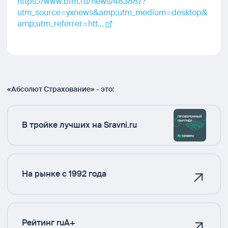
https://www.bfm.ru/news/483887?
utm_source=yxnews&amp;utm_medium=desktop&
amp;utm_referrer=htt...
«Абсолют Страхование» - это:
В тройке лучших на Sravni.ru
На рынке с 1992 года
Рейтинг ruA+