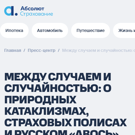
Ипотека
Автомобиль
Путешествие
Жизнь 
Ипотека
Автомобиль
Путешествие
Жизнь 
Главная
/
Пресс-центр
/
Между случаем и случайностью: о
МЕЖДУ СЛУЧАЕМ И
СЛУЧАЙНОСТЬЮ: О
ПРИРОДНЫХ
КАТАКЛИЗМАХ,
СТРАХОВЫХ ПОЛИСАХ
И РУССКОМ «АВОСЬ»