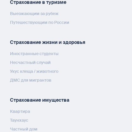
Страхование в туризме
Выезжающим за рубеж
Путешествующим по России
Страхование жизни и здоровья
Иностранные студенты
Несчастный случай
Укус клеща / животного
ДМС для мигрантов
Страхование имущества
Квартира
Таунхаус
Частный дом