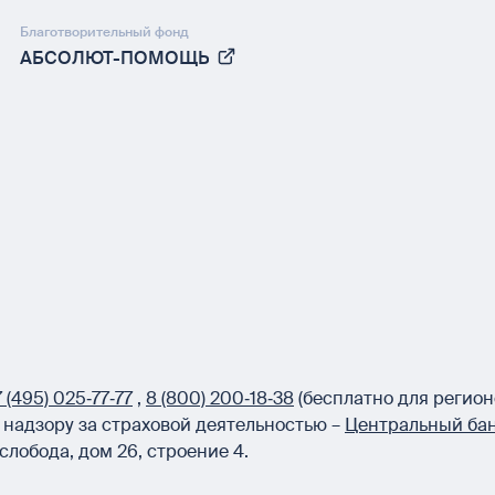
Благотворительный фонд
АБСОЛЮТ-ПОМОЩЬ
 (495) 025‑77‑77
,
8 (800) 200‑18‑38
(бесплатно для регион
надзору за страховой деятельностью –
Центральный бан
слобода, дом 26, строение 4.