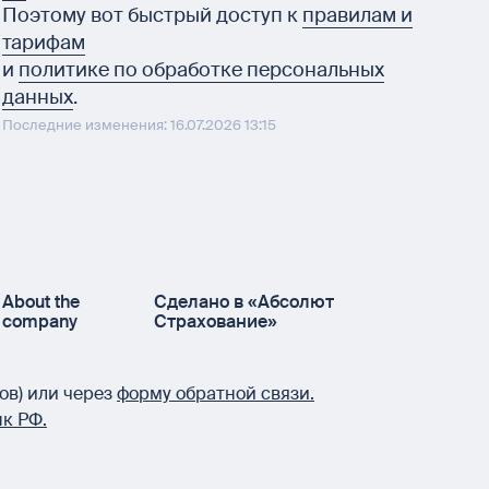
Поэтому вот быстрый доступ к
правилам и
тарифам
и
политике по обработке персональных
данных
.
Последние изменения: 16.07.2026 13:15
About the
Сделано в «Абсолют
company
Страхование»
ов) или через
форму обратной связи.
к РФ.