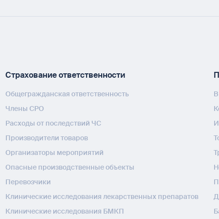
Страхование ответственности
П
Общегражданская ответственность
В
Члены СРО
К
Расходы от последствий ЧС
И
Производители товаров
Т
Организаторы мероприятий
Т
Опасные производственные объекты
H
Перевозчики
П
Клинические исследования лекарственных препаратов
Д
Клинические исследования БМКП
Б