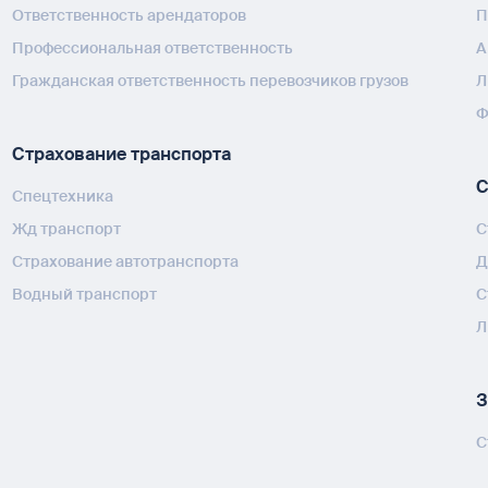
Ответственность арендаторов
П
Профессиональная ответственность
А
Гражданская ответственность перевозчиков грузов
Л
Ф
Страхование транспорта
С
Спецтехника
Жд транспорт
С
Страхование автотранспорта
Д
Водный транспорт
С
Л
З
С