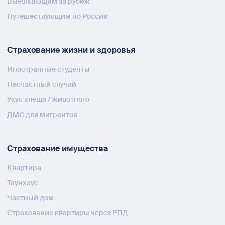
Выезжающим за рубеж
Путешествующим по России
Страхование жизни и здоровья
Иностранные студенты
Несчастный случай
Укус клеща / животного
ДМС для мигрантов
Страхование имущества
Квартира
Таунхаус
Частный дом
Страхование квартиры через ЕПД