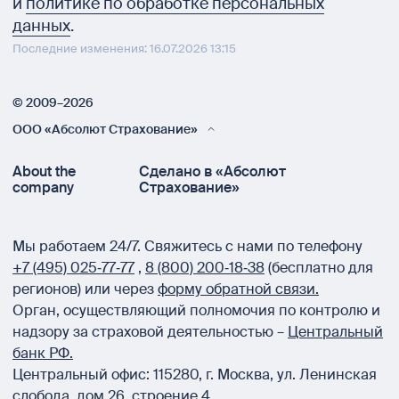
и
политике по обработке персональных
данных
.
Последние изменения: 16.07.2026 13:15
© 2009–2026
ООО «Абсолют Страхование»
About the
Сделано в «Абсолют
company
Страхование»
Мы работаем 24/7.
Свяжитесь с нами по телефону
+7 (495) 025‑77‑77
,
8 (800) 200‑18‑38
(бесплатно для
регионов) или через
форму обратной связи.
Орган, осуществляющий полномочия по контролю и
надзору за страховой деятельностью –
Центральный
банк РФ.
Центральный офис:
115280
,
г. Москва
,
ул. Ленинская
слобода, дом 26, строение 4.