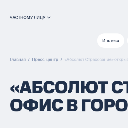
ЧАСТНОМУ ЛИЦУ
Ипотека
Ипотека
Главная
/
Пресс-центр
/
«Абсолют Страхование» открыв
«АБСОЛЮТ С
ОФИС В ГОР