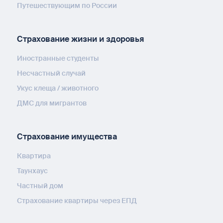
Путешествующим по России
Страхование жизни и здоровья
Иностранные студенты
Несчастный случай
Укус клеща / животного
ДМС для мигрантов
Страхование имущества
Квартира
Таунхаус
Частный дом
Страхование квартиры через ЕПД