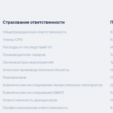
Страхование ответственности
П
Общегражданская ответственность
В
Члены СРО
К
Расходы от последствий ЧС
И
Производители товаров
Т
Организаторы мероприятий
Т
Опасные производственные объекты
H
Перевозчики
П
Клинические исследования лекарственных препаратов
Д
Клинические исследования БМКП
Б
Ответственность арендаторов
П
Профессиональная ответственность
А