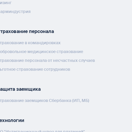
изинг
арминдустрия
трахование персонала
трахование в командировках
обровольное медицинское страхование
трахование персонала от несчастных случаев
ьготное страхование сотрудников
ащита заемщика
трахование заемщиков Сбербанка (ИП, МБ)
ехнологии
О "Интеграционный шлюз для платежей"