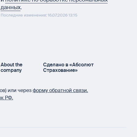
данных
.
Последние изменения: 16.07.2026 13:15
About the
Сделано в «Абсолют
company
Страхование»
ов) или через
форму обратной связи.
к РФ.