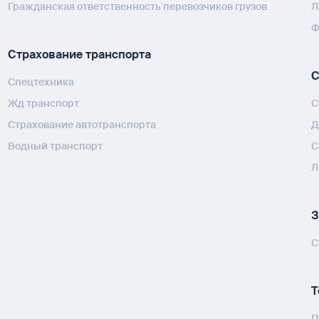
Гражданская ответственность перевозчиков грузов
Л
Ф
Страхование транспорта
С
Спецтехника
Жд транспорт
С
Страхование автотранспорта
Д
Водный транспорт
С
Л
З
С
Т
П