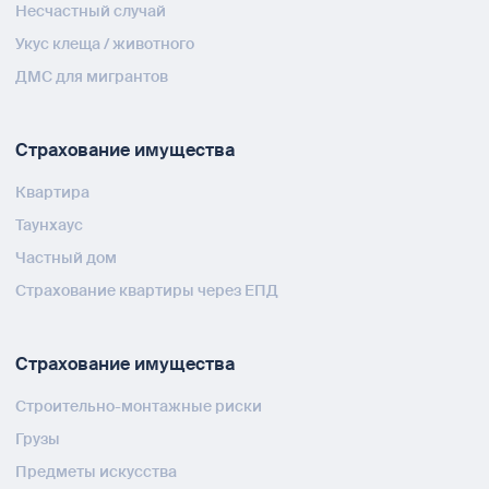
Несчастный случай
Укус клеща / животного
ДМС для мигрантов
Страхование имущества
Квартира
Таунхаус
Частный дом
Страхование квартиры через ЕПД
Страхование имущества
Строительно-монтажные риски
Грузы
Предметы искусства