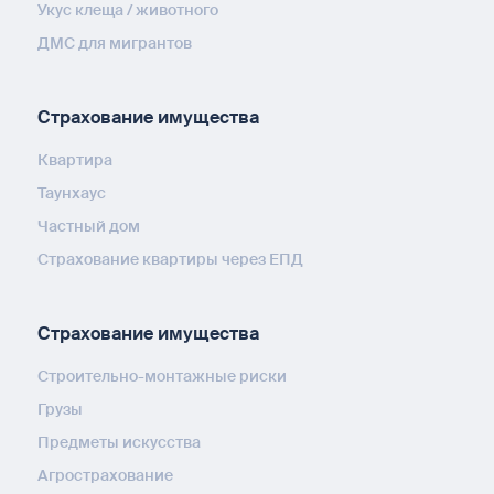
Укус клеща / животного
ДМС для мигрантов
Страхование имущества
Квартира
Таунхаус
Частный дом
Страхование квартиры через ЕПД
Страхование имущества
Строительно-монтажные риски
Грузы
Предметы искусства
Агрострахование