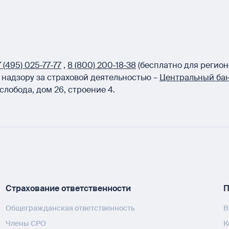
 (495) 025‑77‑77
,
8 (800) 200‑18‑38
(бесплатно для регион
надзору за страховой деятельностью –
Центральный бан
слобода, дом 26, строение 4.
Страхование ответственности
П
Общегражданская ответственность
В
Члены СРО
К