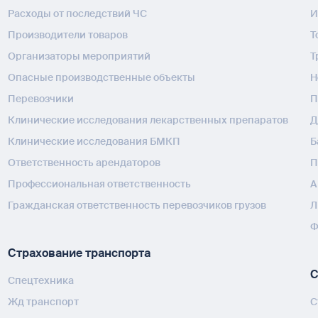
Расходы от последствий ЧС
И
Производители товаров
Т
Организаторы мероприятий
Т
Опасные производственные объекты
H
Перевозчики
П
Клинические исследования лекарственных препаратов
Д
Клинические исследования БМКП
Б
Ответственность арендаторов
П
Профессиональная ответственность
А
Гражданская ответственность перевозчиков грузов
Л
Ф
Страхование транспорта
С
Спецтехника
Жд транспорт
С