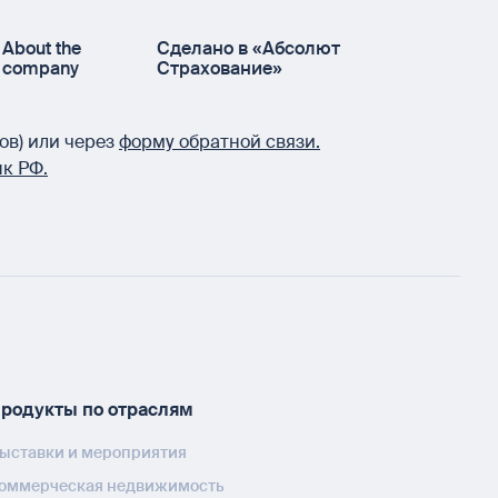
About the
Сделано в «Абсолют
company
Страхование»
ов) или через
форму обратной связи.
к РФ.
родукты по отраслям
ыставки и мероприятия
оммерческая недвижимость