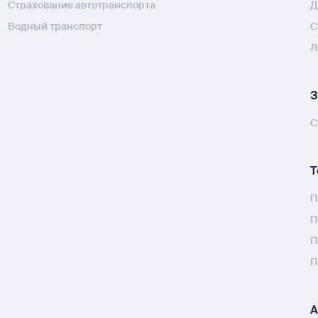
Страхование автотранспорта
Д
Водный транспорт
С
Л
З
С
Т
П
П
П
П
А