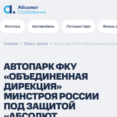
Ипотека
Автомобиль
Путешествие
Жизнь 
Ипотека
Автомобиль
Путешествие
Жизнь 
Главная
/
Пресс-центр
/
Автопарк ФКУ «Объединенная Дир
АВТОПАРК ФКУ
«ОБЪЕДИНЕННАЯ
ДИРЕКЦИЯ»
МИНСТРОЯ РОССИИ
ПОД ЗАЩИТОЙ
«АБСОЛЮТ