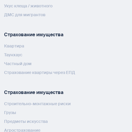
Укус клеща / животного
ДМС для мигрантов
Страхование имущества
Квартира
Таунхаус
Частный дом
Страхование квартиры через ЕПД
Страхование имущества
Строительно-монтажные риски
Грузы
Предметы искусства
Агрострахование