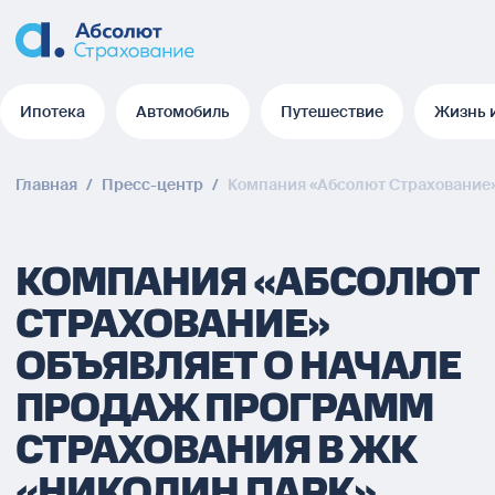
Ипотека
Автомобиль
Путешествие
Жизнь 
Ипотека
Автомобиль
Путешествие
Жизнь 
Главная
/
Пресс-центр
/
Компания «Абсолют Страхование»
КОМПАНИЯ «АБСОЛЮТ
СТРАХОВАНИЕ»
ОБЪЯВЛЯЕТ О НАЧАЛЕ
ПРОДАЖ ПРОГРАММ
СТРАХОВАНИЯ В ЖК
«НИКОЛИН ПАРК»