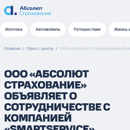
Ипотека
Автомобиль
Путешествие
Жизнь 
Ипотека
Автомобиль
Путешествие
Жизнь 
Главная
/
Пресс-центр
/
ООО «Абсолют Страхование» объя
ООО «АБСОЛЮТ
СТРАХОВАНИЕ»
ОБЪЯВЛЯЕТ О
СОТРУДНИЧЕСТВЕ С
КОМПАНИЕЙ
«SMARTSERVICE»