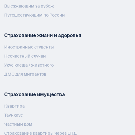
Выезжающим за рубеж
Путешествующим по России
Страхование жизни и здоровья
Иностранные студенты
Несчастный случай
Укус клеща / животного
ДМС для мигрантов
Страхование имущества
Квартира
Таунхаус
Частный дом
Страхование квартиры через ЕПД