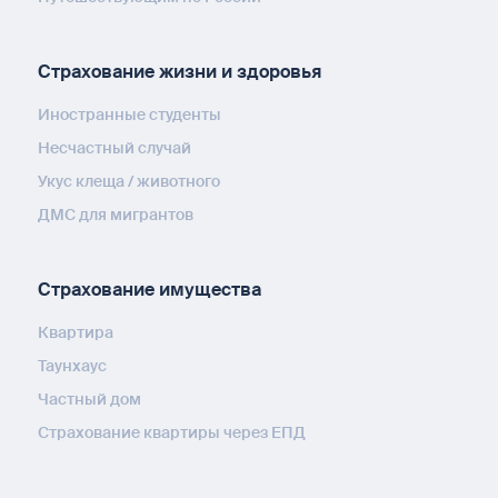
Страхование жизни и здоровья
Иностранные студенты
Несчастный случай
Укус клеща / животного
ДМС для мигрантов
Страхование имущества
Квартира
Таунхаус
Частный дом
Страхование квартиры через ЕПД