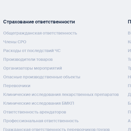
Страхование ответственности
П
Общегражданская ответственность
В
Члены СРО
К
Расходы от последствий ЧС
И
Производители товаров
Т
Организаторы мероприятий
Т
Опасные производственные объекты
H
Перевозчики
П
Клинические исследования лекарственных препаратов
Д
Клинические исследования БМКП
Б
Ответственность арендаторов
П
Профессиональная ответственность
А
Гражданская ответственность перевозчиков грузов
Л