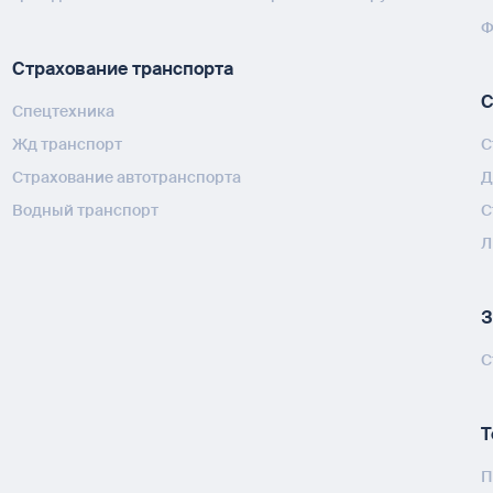
Ф
Страхование транспорта
С
Спецтехника
Жд транспорт
С
Страхование автотранспорта
Д
Водный транспорт
С
Л
З
С
Т
П