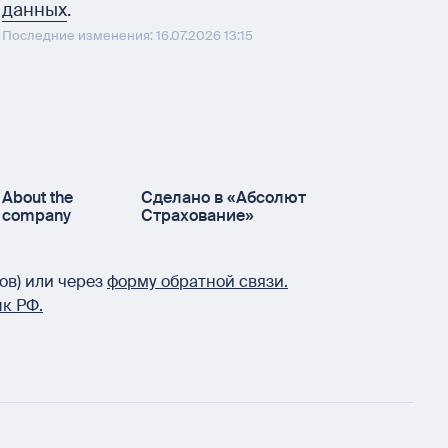
данных
.
Последние изменения: 16.07.2026 13:15
About the
Сделано в «Абсолют
company
Страхование»
ов) или через
форму обратной связи.
к РФ.