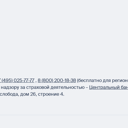
 (495) 025‑77‑77
,
8 (800) 200‑18‑38
(бесплатно для регион
надзору за страховой деятельностью –
Центральный бан
слобода, дом 26, строение 4.