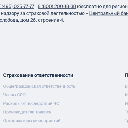
 (495) 025‑77‑77
,
8 (800) 200‑18‑38
(бесплатно для регион
надзору за страховой деятельностью –
Центральный бан
слобода, дом 26, строение 4.
Страхование ответственности
П
Общегражданская ответственность
В
Члены СРО
К
Расходы от последствий ЧС
И
Производители товаров
Т
Организаторы мероприятий
Т