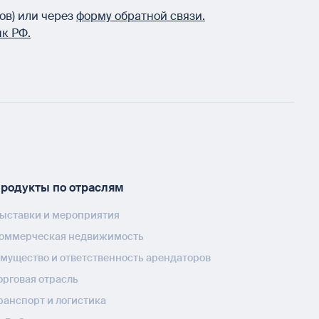
ов) или через
форму обратной связи.
к РФ.
родукты по отраслям
ыставки и мероприятия
оммерческая недвижимость
мущество и ответственность арендаторов
орговая отрасль
ранспорт и логистика