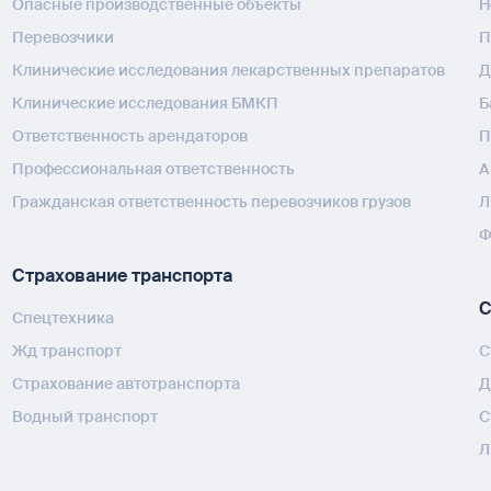
Опасные производственные объекты
H
Перевозчики
П
Клинические исследования лекарственных препаратов
Д
Клинические исследования БМКП
Б
Ответственность арендаторов
П
Профессиональная ответственность
А
Гражданская ответственность перевозчиков грузов
Л
Ф
Страхование транспорта
С
Спецтехника
Жд транспорт
С
Страхование автотранспорта
Д
Водный транспорт
С
Л