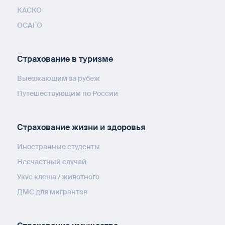
КАСКО
ОСАГО
Страхование в туризме
Выезжающим за рубеж
Путешествующим по России
Страхование жизни и здоровья
Иностранные студенты
Несчастный случай
Укус клеща / животного
ДМС для мигрантов