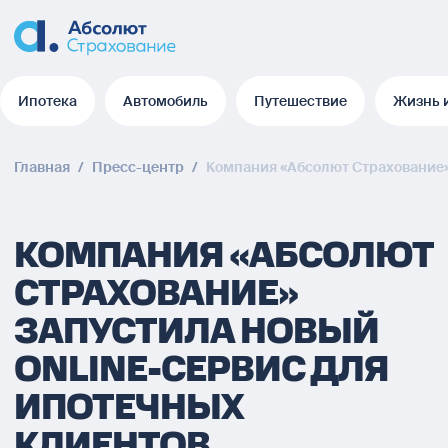
Ипотека
Автомобиль
Путешествие
Жизнь 
Ипотека
Автомобиль
Путешествие
Жизнь 
Главная
/
Пресс-центр
/
Компания «Абсолют Страхование» 
КОМПАНИЯ «АБСОЛЮТ
СТРАХОВАНИЕ»
ЗАПУСТИЛА НОВЫЙ
ONLINE-СЕРВИС ДЛЯ
ИПОТЕЧНЫХ
КЛИЕНТОВ