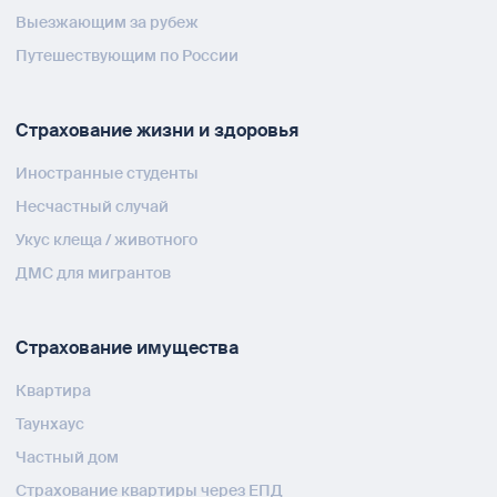
Выезжающим за рубеж
Путешествующим по России
Страхование жизни и здоровья
Иностранные студенты
Несчастный случай
Укус клеща / животного
ДМС для мигрантов
Страхование имущества
Квартира
Таунхаус
Частный дом
Страхование квартиры через ЕПД