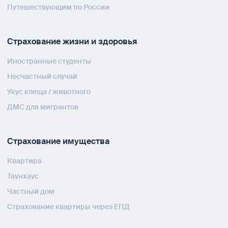
Путешествующим по России
Страхование жизни и здоровья
Иностранные студенты
Несчастный случай
Укус клеща / животного
ДМС для мигрантов
Страхование имущества
Квартира
Таунхаус
Частный дом
Страхование квартиры через ЕПД