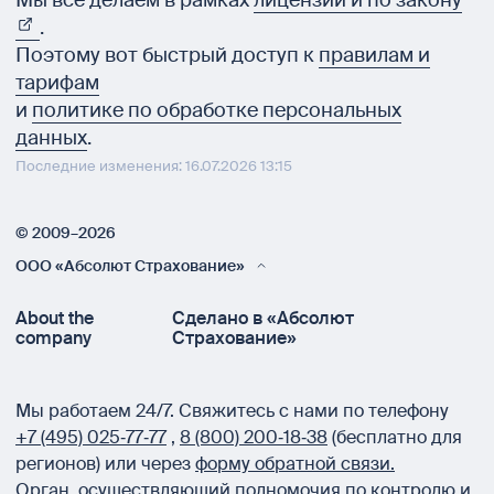
Мы все делаем в рамках
лицензии и по закону
.
Поэтому вот быстрый доступ к
правилам и
тарифам
и
политике по обработке персональных
данных
.
Последние изменения: 16.07.2026 13:15
© 2009–2026
ООО «Абсолют Страхование»
About the
Сделано в «Абсолют
company
Страхование»
Мы работаем 24/7.
Свяжитесь с нами по телефону
+7 (495) 025‑77‑77
,
8 (800) 200‑18‑38
(бесплатно для
регионов) или через
форму обратной связи.
Орган, осуществляющий полномочия по контролю и