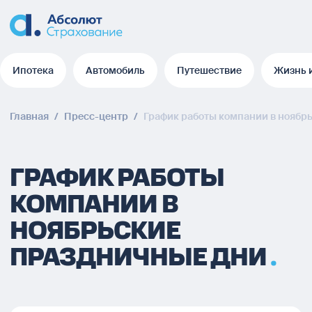
Ипотека
Автомобиль
Путешествие
Жизнь 
Ипотека
Автомобиль
Путешествие
Жизнь 
Главная
/
Пресс-центр
/
График работы компании в ноябр
ГРАФИК РАБОТЫ
КОМПАНИИ В
НОЯБРЬСКИЕ
ПРАЗДНИЧНЫЕ ДНИ