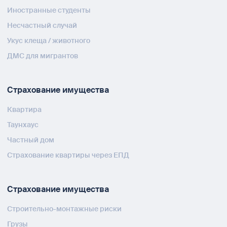
Иностранные студенты
Несчастный случай
Укус клеща / животного
ДМС для мигрантов
Страхование имущества
Квартира
Таунхаус
Частный дом
Страхование квартиры через ЕПД
Страхование имущества
Строительно-монтажные риски
Грузы