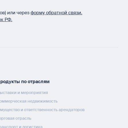
ов) или через
форму обратной связи.
к РФ.
родукты по отраслям
ыставки и мероприятия
оммерческая недвижимость
мущество и ответственность арендаторов
орговая отрасль
ранспорт и логистика