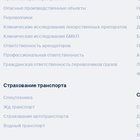
Опасные производственные объекты
H
Перевозчики
П
Клинические исследования лекарственных препаратов
Д
Клинические исследования БМКП
Б
Ответственность арендаторов
П
Профессиональная ответственность
А
Гражданская ответственность перевозчиков грузов
Л
Ф
Страхование транспорта
С
Спецтехника
Жд транспорт
С
Страхование автотранспорта
Д
Водный транспорт
С
Л