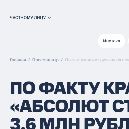
ЧАСТНОМУ ЛИЦУ
Ипотека
Ипотека
Главная
/
Пресс-центр
/
По факту кражи груза алкогол
ПО ФАКТУ К
«АБСОЛЮТ С
3,6 МЛН РУБ