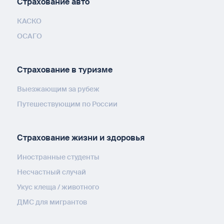
Страхование авто
КАСКО
ОСАГО
Страхование в туризме
Выезжающим за рубеж
Путешествующим по России
Страхование жизни и здоровья
Иностранные студенты
Несчастный случай
Укус клеща / животного
ДМС для мигрантов