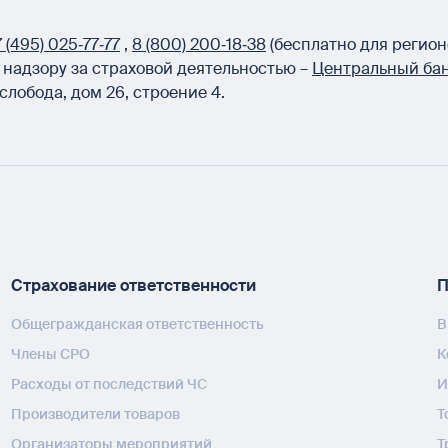
 (495) 025‑77‑77
,
8 (800) 200‑18‑38
(бесплатно для регион
надзору за страховой деятельностью –
Центральный бан
слобода, дом 26, строение 4.
Страхование ответственности
П
Общегражданская ответственность
В
Члены СРО
К
Расходы от последствий ЧС
И
Производители товаров
Т
Организаторы мероприятий
Т