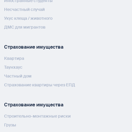
Иностранные студенты
Несчастный случай
Укус клеща / животного
ДМС для мигрантов
Страхование имущества
Квартира
Таунхаус
Частный дом
Страхование квартиры через ЕПД
Страхование имущества
Строительно-монтажные риски
Грузы