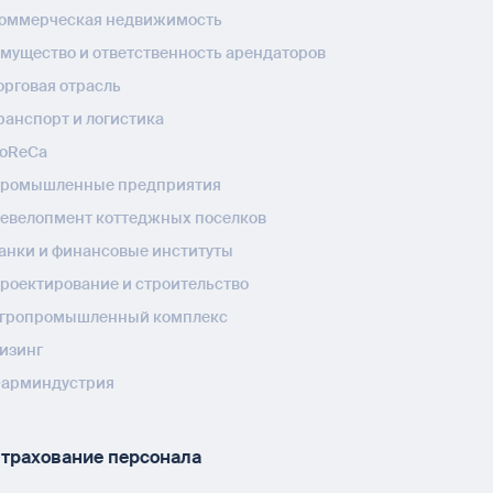
оммерческая недвижимость
мущество и ответственность арендаторов
орговая отрасль
ранспорт и логистика
oReCa
ромышленные предприятия
евелопмент коттеджных поселков
анки и финансовые институты
роектирование и строительство
гропромышленный комплекс
изинг
арминдустрия
трахование персонала