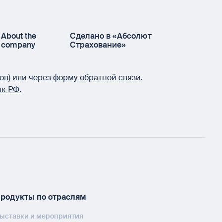
About the
Сделано в «Абсолют
company
Страхование»
ов) или через
форму обратной связи.
к РФ.
родукты по отраслям
ыставки и мероприятия