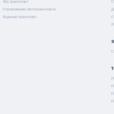
Жд транспорт
С
Страхование автотранспорта
Д
Водный транспорт
С
Л
З
С
Т
П
П
П
П