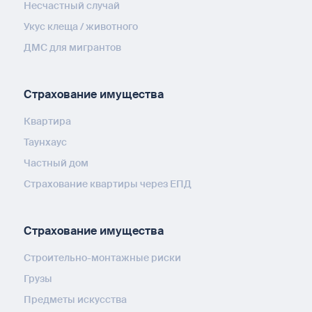
Несчастный случай
Укус клеща / животного
ДМС для мигрантов
Страхование имущества
Квартира
Таунхаус
Частный дом
Страхование квартиры через ЕПД
Страхование имущества
Строительно-монтажные риски
Грузы
Предметы искусства