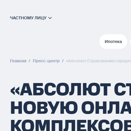
ЧАСТНОМУ ЛИЦУ
Ипотека
Ипотека
Главная
/
Пресс-центр
/
«Абсолют Страхование» предла
«АБСОЛЮТ С
НОВУЮ ОНЛА
КОМПЛЕКСОВ