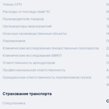
Члены СРО
К
Расходы от последствий ЧС
И
Производители товаров
Т
Организаторы мероприятий
Т
Опасные производственные объекты
H
Перевозчики
П
Клинические исследования лекарственных препаратов
Д
Клинические исследования БМКП
Б
Ответственность арендаторов
П
Профессиональная ответственность
А
Гражданская ответственность перевозчиков грузов
Л
Ф
Страхование транспорта
С
Спецтехника