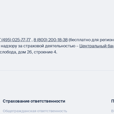
 (495) 025‑77‑77
,
8 (800) 200‑18‑38
(бесплатно для регион
надзору за страховой деятельностью –
Центральный бан
слобода, дом 26, строение 4.
Страхование ответственности
П
Общегражданская ответственность
В