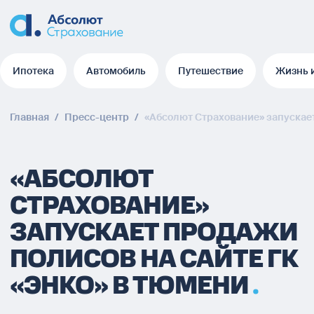
Ипотека
Автомобиль
Путешествие
Жизнь 
Ипотека
Автомобиль
Путешествие
Жизнь 
Главная
/
Пресс-центр
/
«Абсолют Страхование» запускае
«АБСОЛЮТ
СТРАХОВАНИЕ»
ЗАПУСКАЕТ ПРОДАЖИ
ПОЛИСОВ НА САЙТЕ ГК
«ЭНКО» В ТЮМЕНИ