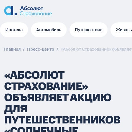
Ипотека
Автомобиль
Путешествие
Жизнь 
Ипотека
Автомобиль
Путешествие
Жизнь 
Главная
/
Пресс-центр
/
«Абсолют Страхование» объявляе
«АБСОЛЮТ
СТРАХОВАНИЕ»
ОБЪЯВЛЯЕТ АКЦИЮ
ДЛЯ
ПУТЕШЕСТВЕННИКОВ
«СОЛНЕЧНЫЕ