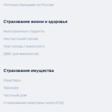
Путешествующим по России
Страхование жизни и здоровья
Иностранные студенты
Несчастный случай
Укус клеща / животного
ДМС для мигрантов
Страхование имущества
Квартира
Таунхаус
Частный дом
Страхование квартиры через ЕПД