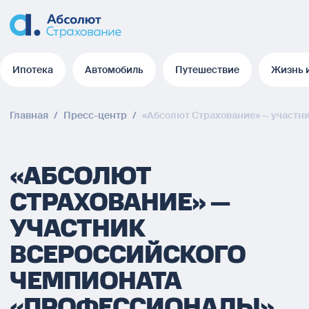
Ипотека
Автомобиль
Путешествие
Жизнь 
Ипотека
Автомобиль
Путешествие
Жизнь 
Главная
/
Пресс-центр
/
«Абсолют Страхование» — участн
«АБСОЛЮТ
СТРАХОВАНИЕ» —
УЧАСТНИК
ВСЕРОССИЙСКОГО
ЧЕМПИОНАТА
«ПРОФЕССИОНАЛЫ»