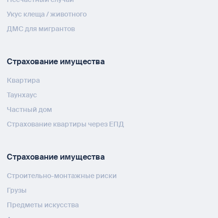
Укус клеща / животного
ДМС для мигрантов
Страхование имущества
Квартира
Таунхаус
Частный дом
Страхование квартиры через ЕПД
Страхование имущества
Строительно-монтажные риски
Грузы
Предметы искусства