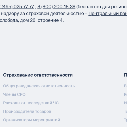
 (495) 025‑77‑77
,
8 (800) 200‑18‑38
(бесплатно для регион
надзору за страховой деятельностью –
Центральный бан
слобода, дом 26, строение 4.
Страхование ответственности
П
Общегражданская ответственность
В
Члены СРО
К
Расходы от последствий ЧС
И
Производители товаров
Т
Организаторы мероприятий
Т