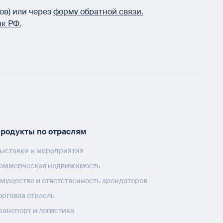
ов) или через
форму обратной связи.
к РФ.
родукты по отраслям
ыставки и мероприятия
оммерческая недвижимость
мущество и ответственность арендаторов
орговая отрасль
ранспорт и логистика