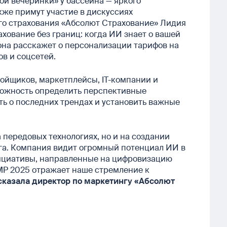
й вечеринки» у бассейна — яркого
кже примут участие в дискуссиях
го страхования «Абсолют Страхование» Лидия
хование без границ: когда ИИ знает о вашей
она расскажет о персонализации тарифов на
в и соцсетей.
ойщиков, маркетплейсы, IT-компании и
можность определить перспективные
ть о последних трендах и установить важные
 передовых технологиях, но и на создании
нга. Компания видит огромный потенциал ИИ в
ициативы, направленные на цифровизацию
AMP 2025 отражает наше стремление к
сказала директор по маркетингу «Абсолют