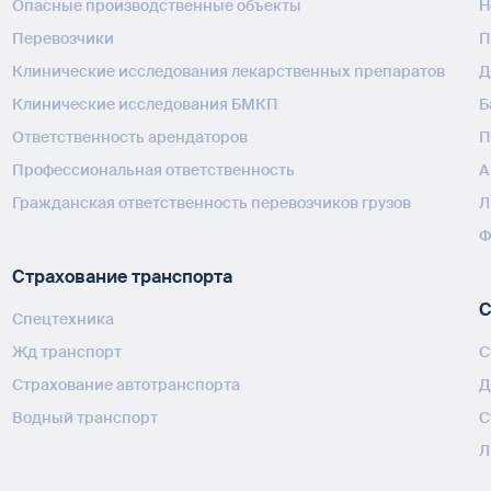
Опасные производственные объекты
H
Перевозчики
П
Клинические исследования лекарственных препаратов
Д
Клинические исследования БМКП
Б
Ответственность арендаторов
П
Профессиональная ответственность
А
Гражданская ответственность перевозчиков грузов
Л
Ф
Страхование транспорта
С
Спецтехника
Жд транспорт
С
Страхование автотранспорта
Д
Водный транспорт
С
Л