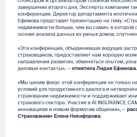
спонсором и организатором пляжной «Абсолютно
завершения второго дня. Эксперты компании та
конференции. Директор департамента ипотечно
Ефимова представит презентацию на тему: «Стра
недвижимости больше, чем вы сами», в которой 
основе анализа данных из умных домов, спутнико
«Эта конференция, объединившая ведущих застр
страховщиков, предоставляет нам хорошую воз
направления развития, обменяться опытом, узна
деловые контакты», —
отметила Лидия Ефимова.
«Мы ценим фокус этой конференции не только на
условий для продуктивного диалога и нетворки
страховании недвижимости и поддерживает ин
страхового сектора. Участие в AI INSURANCE C
инновациям и новым форматам общения», —
рас
Страхование» Елена Никифорова.