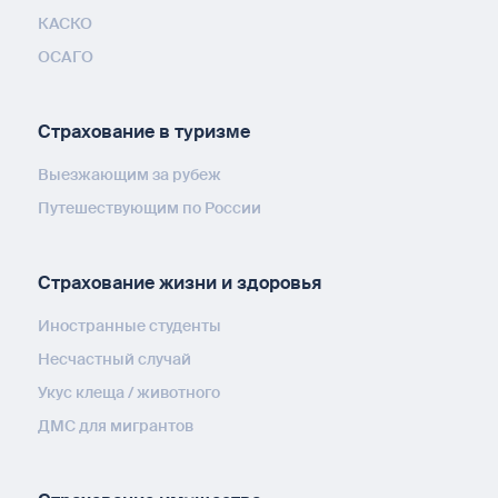
КАСКО
ОСАГО
Страхование в туризме
Выезжающим за рубеж
Путешествующим по России
Страхование жизни и здоровья
Иностранные студенты
Несчастный случай
Укус клеща / животного
ДМС для мигрантов