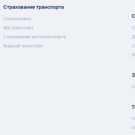
Страхование транспорта
С
Спецтехника
Жд транспорт
С
Страхование автотранспорта
Д
Водный транспорт
С
Л
З
С
Т
П
П