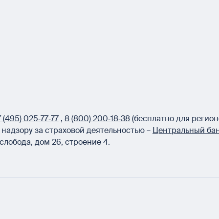
 (495) 025‑77‑77
,
8 (800) 200‑18‑38
(бесплатно для регион
надзору за страховой деятельностью –
Центральный бан
слобода, дом 26, строение 4.