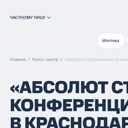
ЧАСТНОМУ ЛИЦУ
Ипотека
Ипотека
Главная
/
Пресс-центр
/
«Абсолют Страхование» на ко
«АБСОЛЮТ С
КОНФЕРЕНЦ
В КРАСНОДА