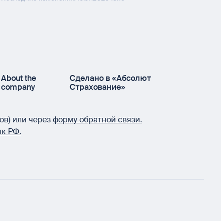
About the
Сделано в «Абсолют
company
Страхование»
ов) или через
форму обратной связи.
к РФ.