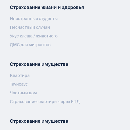
Страхование жизни и здоровья
Иностранные студенты
Несчастный случай
Укус клеща / животного
ДМС для мигрантов
Страхование имущества
Квартира
Таунхаус
Частный дом
Страхование квартиры через ЕПД
Страхование имущества