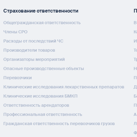
Страхование ответственности
П
Общегражданская ответственность
В
Члены СРО
К
Расходы от последствий ЧС
И
Производители товаров
Т
Организаторы мероприятий
Т
Опасные производственные объекты
H
Перевозчики
П
Клинические исследования лекарственных препаратов
Д
Клинические исследования БМКП
Б
Ответственность арендаторов
П
Профессиональная ответственность
А
Гражданская ответственность перевозчиков грузов
Л
Ф